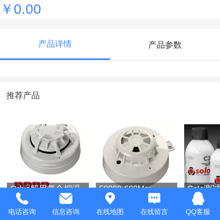
￥0.00
产品详情
产品参数
推荐产品
Orbis船用复合烟温
58000-600Mar
Solo测
探测器
Discovery Marine
Optical Smoke
电话咨询
信息咨询
在线地图
在线留言
QQ客服
￥0.00
￥0.00
￥0.00