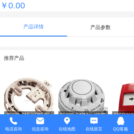
￥0.00
产品详情
产品参数
推荐产品
45681-215 XP95 IS
55000-640Mar XP95
MCP26
Mounting Base
IS Optical Smoke
水手动
Detector
电话咨询
信息咨询
在线地图
在线留言
QQ客服
￥0.00
￥0.00
￥0.00